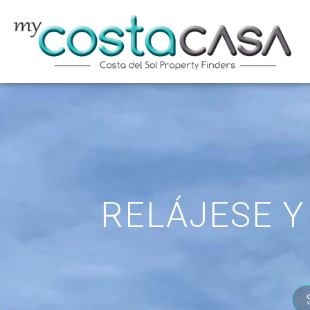
Ir
al
contenido
RELÁJESE Y