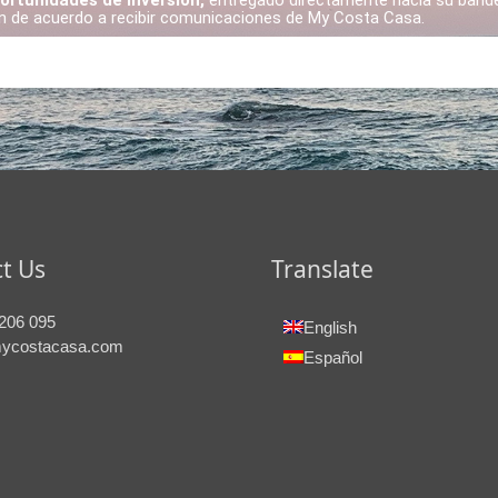
ortunidades de Inversión,
entregado directamente hacia su bande
án de acuerdo a recibir comunicaciones de My Costa Casa.
t Us
Translate
206 095
English
ycostacasa.com
Español