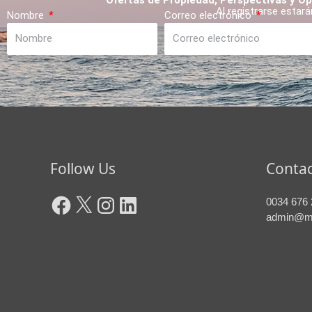
Ofertas de Propiedad, Perspectivas y Op
Al registrarse estar
Nombre
Correo electrónico
Facebook
X
Instagram
LinkedIn
Follow Us
Contac
0034 676 
admin@m