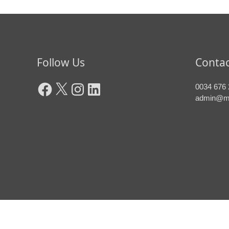
Facebook
X
Instagram
LinkedIn
Follow Us
Contac
0034 676 
admin@m